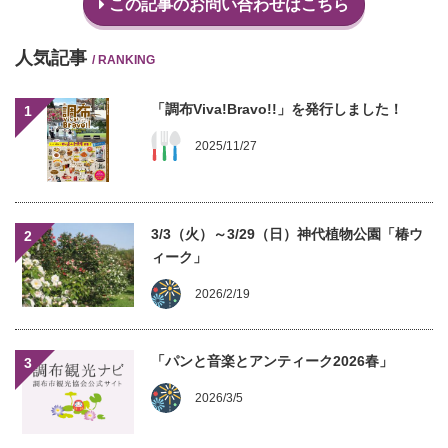
この記事のお問い合わせはこちら
人気記事
/ RANKING
「調布Viva!Bravo!!」を発行しました！
1
2025/11/27
3/3（火）～3/29（日）神代植物公園「椿ウ
2
ィーク」
2026/2/19
「パンと音楽とアンティーク2026春」
3
2026/3/5