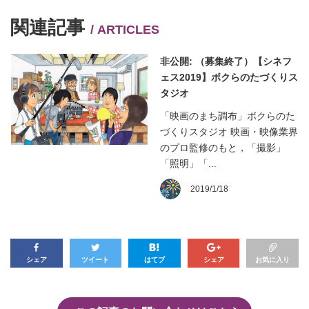
関連記事
/ ARTICLES
非公開: （募集終了）【シネフ
ェス2019】ボクらのたづくりス
タジオ
「映画のまち調布」ボクらのた
づくりスタジオ 映画・映像業界
のプロ監修のもと，「撮影」
「照明」「...
2019/1/18
シェア
ツイート
はてブ
シェア
お気に入り