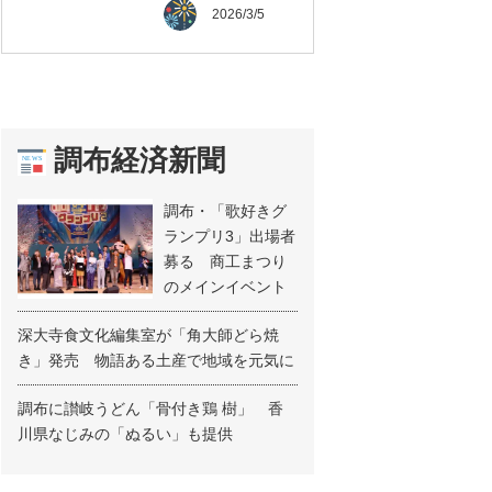
2026/3/5
調布経済新聞
調布・「歌好きグ
ランプリ3」出場者
募る 商工まつり
のメインイベント
深大寺食文化編集室が「角大師どら焼
き」発売 物語ある土産で地域を元気に
調布に讃岐うどん「骨付き鶏 樹」 香
川県なじみの「ぬるい」も提供