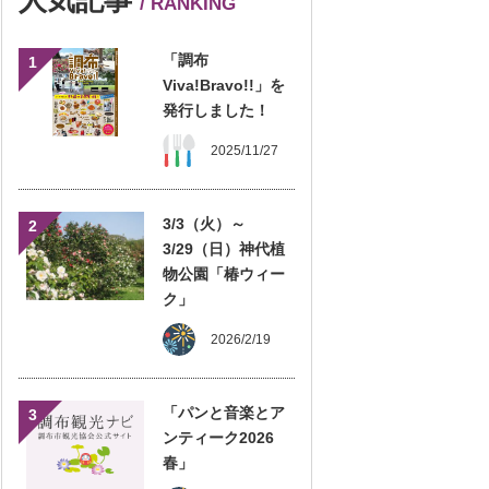
/ RANKING
「調布
1
Viva!Bravo!!」を
発行しました！
2025/11/27
3/3（火）～
2
3/29（日）神代植
物公園「椿ウィー
ク」
2026/2/19
「パンと音楽とア
3
ンティーク2026
春」