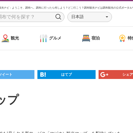
観光ナビ：ようこそ、調布へ。調布に行ったら何しよう？どこ行こう？調布観光ナビは調布観光の公式ポータル
日本語
S
e
a
観光
グルメ
宿泊
特
r
c
h
ツイート
はてブ
シェア
ップ