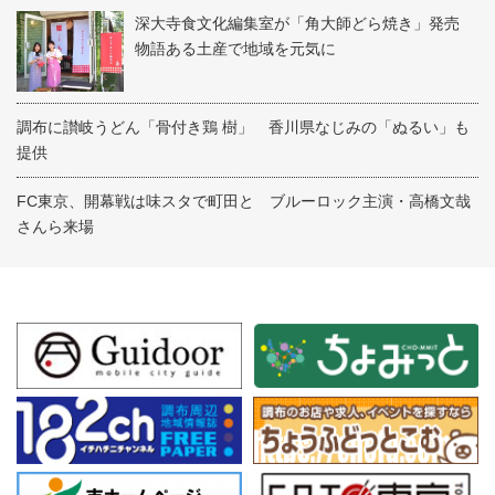
深大寺食文化編集室が「角大師どら焼き」発売
物語ある土産で地域を元気に
調布に讃岐うどん「骨付き鶏 樹」 香川県なじみの「ぬるい」も
提供
FC東京、開幕戦は味スタで町田と ブルーロック主演・高橋文哉
さんら来場