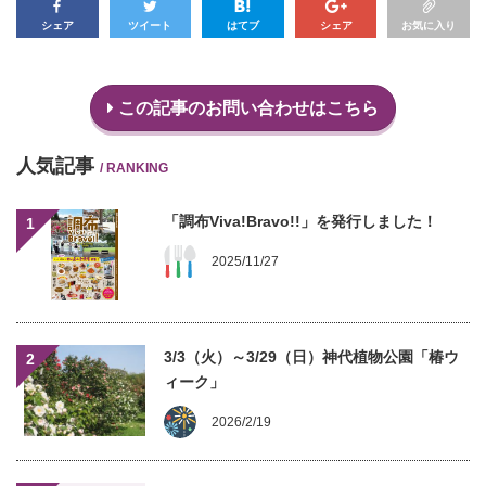
シェア
ツイート
はてブ
シェア
お気に入り
この記事のお問い合わせはこちら
人気記事
/ RANKING
「調布Viva!Bravo!!」を発行しました！
1
2025/11/27
3/3（火）～3/29（日）神代植物公園「椿ウ
2
ィーク」
2026/2/19