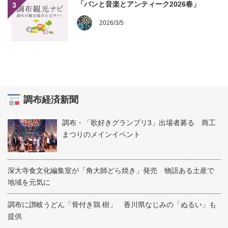
「パンと音楽とアンティーク2026春」
3
2026/3/5
調布経済新聞
調布・「歌好きグランプリ3」出場者募る 商工
まつりのメインイベント
深大寺食文化編集室が「角大師どら焼き」発売 物語ある土産で
地域を元気に
調布に讃岐うどん「骨付き鶏 樹」 香川県なじみの「ぬるい」も
提供