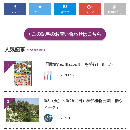
シェア
ツイート
はてブ
シェア
お気に入り
この記事のお問い合わせはこちら
人気記事
/ RANKING
「調布Viva!Bravo!!」を発行しました！
1
2025/11/27
3/3（火）～3/29（日）神代植物公園「椿ウ
2
ィーク」
2026/2/19