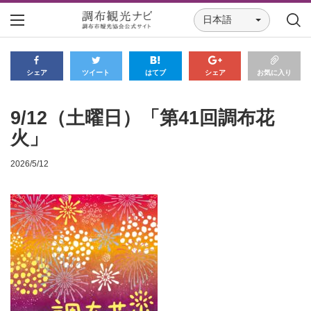
日本語
シェア
ツイート
はてブ
シェア
お気に入り
9/12（土曜日）「第41回調布花
火」
2026/5/12