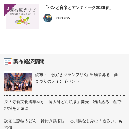
「パンと音楽とアンティーク2026春」
3
2026/3/5
調布経済新聞
調布・「歌好きグランプリ3」出場者募る 商工
まつりのメインイベント
深大寺食文化編集室が「角大師どら焼き」発売 物語ある土産で
地域を元気に
調布に讃岐うどん「骨付き鶏 樹」 香川県なじみの「ぬるい」も
提供