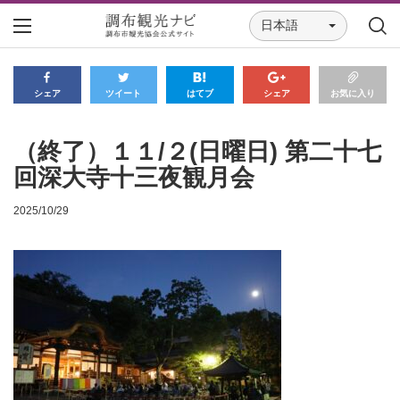
日本語
シェア
ツイート
はてブ
シェア
お気に入り
（終了）１１/２(日曜日) 第二十七
回深大寺十三夜観月会
2025/10/29