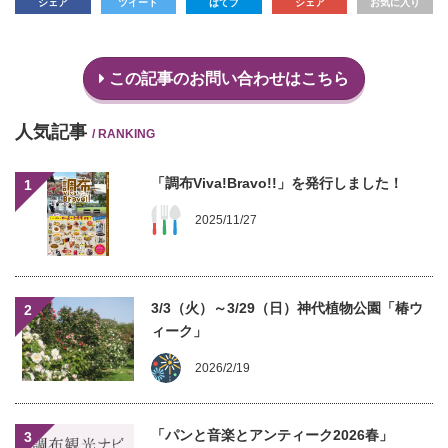
シェア
ツイート
はてブ
シェア
お気に入り
この記事のお問い合わせはこちら
人気記事
/ RANKING
「調布Viva!Bravo!!」を発行しました！
1
2025/11/27
3/3（火）～3/29（日）神代植物公園「椿ウ
2
ィーク」
2026/2/19
「パンと音楽とアンティーク2026春」
3