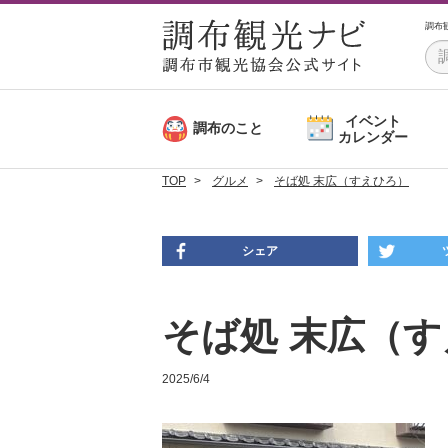
調布
イベント
調布のこと
カレンダー
TOP
グルメ
そば処 末広（すえひろ）
シェア
そば処 末広（
2025/6/4