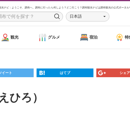
観光ナビ：ようこそ、調布へ。調布に行ったら何しよう？どこ行こう？調布観光ナビは調布観光の公式ポータル
日本語
S
e
a
観光
グルメ
宿泊
特
r
c
h
ツイート
はてブ
シェア
すえひろ）