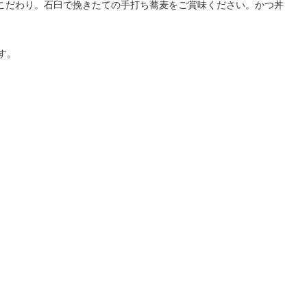
こだわり。石臼で挽きたての手打ち蕎麦をご賞味ください。かつ丼
す。