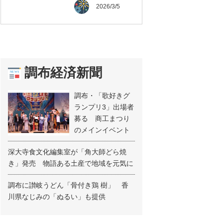
2026/3/5
調布経済新聞
調布・「歌好きグ
ランプリ3」出場者
募る 商工まつり
のメインイベント
深大寺食文化編集室が「角大師どら焼
き」発売 物語ある土産で地域を元気に
調布に讃岐うどん「骨付き鶏 樹」 香
川県なじみの「ぬるい」も提供