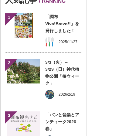
/ RANKING
「調布
1
Viva!Bravo!!」を
発行しました！
2025/11/27
3/3（火）～
2
3/29（日）神代植
物公園「椿ウィー
ク」
2026/2/19
「パンと音楽とア
3
ンティーク2026
春」