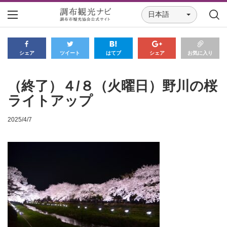
日本語
シェア
ツイート
はてブ
シェア
お気に入り
（終了）４/８（火曜日）野川の桜
ライトアップ
2025/4/7