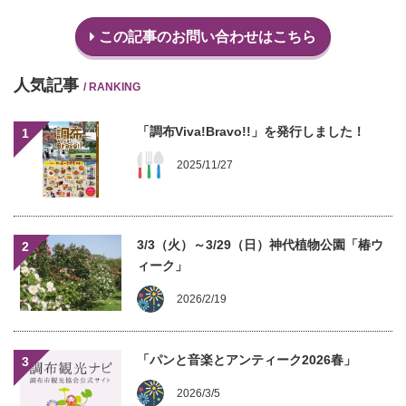
この記事のお問い合わせはこちら
人気記事
/ RANKING
「調布Viva!Bravo!!」を発行しました！
1
2025/11/27
3/3（火）～3/29（日）神代植物公園「椿ウ
2
ィーク」
2026/2/19
「パンと音楽とアンティーク2026春」
3
2026/3/5