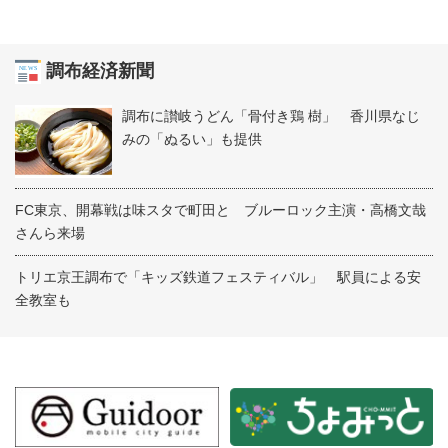
調布経済新聞
調布に讃岐うどん「骨付き鶏 樹」 香川県なじ
みの「ぬるい」も提供
FC東京、開幕戦は味スタで町田と ブルーロック主演・高橋文哉
さんら来場
トリエ京王調布で「キッズ鉄道フェスティバル」 駅員による安
全教室も