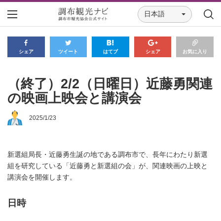
日本語
シェア
ツイート
はてブ
シェア
お気に入り
（終了）2/2（日曜日）近藤勇関連
の映画上映会と講演会
2025/1/23
新選組局長・近藤勇生誕の地である調布市で、長年にわた
り新選
組を研究している「近藤勇と新選組の会」が、関連映画の上映と
講演会を開催します。
日時