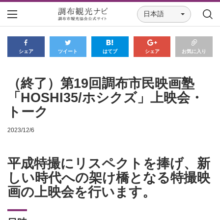
日本語
シェア
ツイート
はてブ
シェア
お気に入り
（終了）第19回調布市民映画塾
「HOSHI35/ホシクズ」上映会・
トーク
2023/12/6
平成特撮にリスペクトを捧げ、新
しい時代への架け橋となる特撮映
画の上映会を行います。