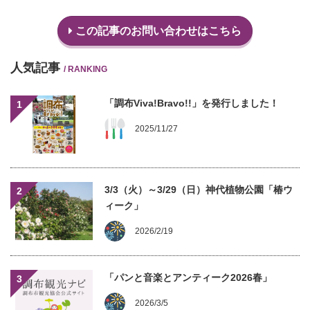
この記事のお問い合わせはこちら
人気記事
/ RANKING
「調布Viva!Bravo!!」を発行しました！
1
2025/11/27
3/3（火）～3/29（日）神代植物公園「椿ウ
2
ィーク」
2026/2/19
「パンと音楽とアンティーク2026春」
3
2026/3/5