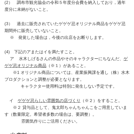
(2） 調布市観光協会の令和５年度分会費を納入しており，過年
度分に未納がないこと。
(3） 過去に販売されていたゲゲゲ忌オリジナル商品をゲゲゲ忌
期間外に販売していないこと。
※ 発覚した場合は，今後の出店をお断りしま
す。
(4) 下記のアまたはイを満たすこと。
ア 水木しげるさんの作品やそのキャラクターにちなんだ、
ゲ
ゲゲ忌オリジナル商品
（※１）があること。
※1 オリジナル商品については、産業振興課を通し（株）水木
プロダクションと調整が必要となります。
キャラクター使用料は特別に発生
しない予定です。
イ
ゲゲゲ忌らしい雰囲気の店づくり
（※２）をすること。
※２ 貸与品として、鬼太郎ちゃんちゃんこをご用意していま
す（数量限定。希望者多数の場合は、要調整）。
雰囲気作りにご活用くださ
い。