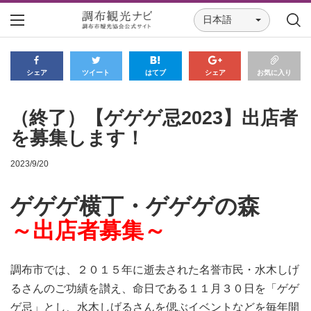
日本語
シェア
ツイート
はてブ
シェア
お気に入り
（終了）【ゲゲゲ忌2023】出店者
を募集します！
2023/9/20
ゲゲゲ横丁・ゲゲゲの森
～
出店者募集～
調布市では、２０１５年に逝去された名誉市民・水木しげ
るさんのご功績を讃え、命日である
１１月３０日を「ゲゲ
ゲ忌」とし、
水木しげるさんを偲ぶイベントなどを毎年開