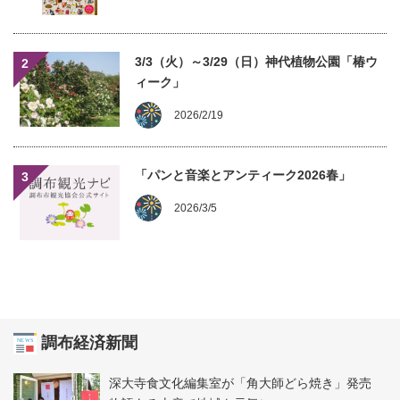
3/3（火）～3/29（日）神代植物公園「椿ウ
2
ィーク」
2026/2/19
「パンと音楽とアンティーク2026春」
3
2026/3/5
調布経済新聞
深大寺食文化編集室が「角大師どら焼き」発売