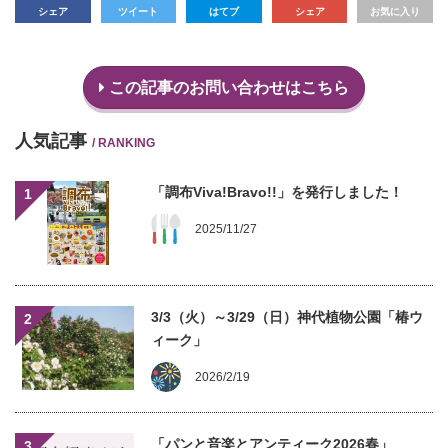
シェア
ツイート
はてブ
シェア
お気に入り
この記事のお問い合わせはこちら
人気記事
/ RANKING
「調布Viva!Bravo!!」を発行しました！
1
2025/11/27
3/3（火）～3/29（日）神代植物公園「椿ウ
2
ィーク」
2026/2/19
「パンと音楽とアンティーク2026春」
3