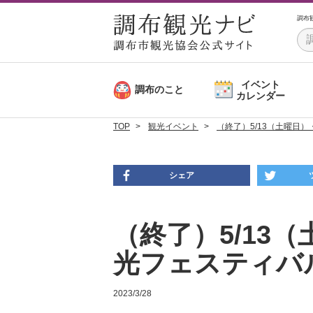
調布
イベント
調布のこと
カレンダー
TOP
観光イベント
（終了）5/13（土曜日
シェア
（終了）5/13
光フェスティバ
2023/3/28