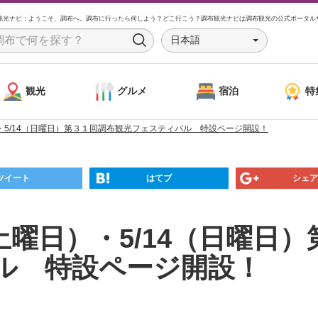
観光ナビ：ようこそ、調布へ。調布に行ったら何しよう？どこ行こう？調布観光ナビは調布観光の公式ポータル
日本語
S
e
a
観光
グルメ
宿泊
特
r
c
）・5/14（日曜日）第３１回調布観光フェスティバル 特設ページ開設！
h
ツイート
はてブ
シェア
（土曜日）・5/14（日曜日
ル 特設ページ開設！