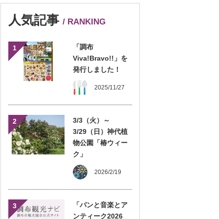
人気記事
/ RANKING
「調布
1
Viva!Bravo!!」を
発行しました！
2025/11/27
3/3（火）～
2
3/29（日）神代植
物公園「椿ウィー
ク」
2026/2/19
「パンと音楽とア
3
ンティーク2026