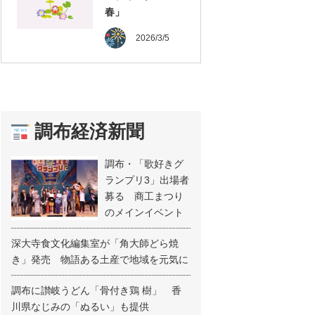
春」
2026/3/5
調布経済新聞
調布・「歌好きグ
ランプリ3」出場者
募る 商工まつり
のメインイベント
深大寺食文化編集室が「角大師どら焼
き」発売 物語ある土産で地域を元気に
調布に讃岐うどん「骨付き鶏 樹」 香
川県なじみの「ぬるい」も提供