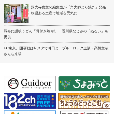
深大寺食文化編集室が「角大師どら焼き」発売
物語ある土産で地域を元気に
調布に讃岐うどん「骨付き鶏 樹」 香川県なじみの「ぬるい」も
提供
FC東京、開幕戦は味スタで町田と ブルーロック主演・高橋文哉
さんら来場