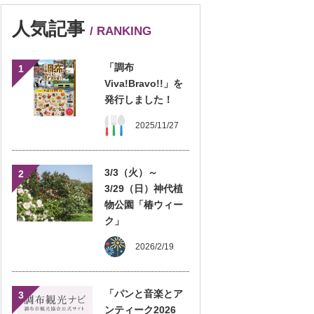
人気記事
/ RANKING
「調布
1
Viva!Bravo!!」を
発行しました！
2025/11/27
3/3（火）～
2
3/29（日）神代植
物公園「椿ウィー
ク」
2026/2/19
「パンと音楽とア
3
ンティーク2026