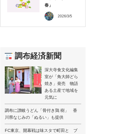
春」
2026/3/5
調布経済新聞
深大寺食文化編集
室が「角大師どら
焼き」発売 物語
ある土産で地域を
元気に
調布に讃岐うどん「骨付き鶏 樹」 香
川県なじみの「ぬるい」も提供
FC東京、開幕戦は味スタで町田と ブ