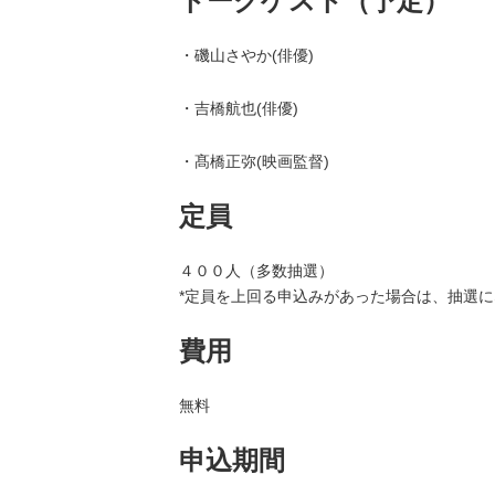
トークゲスト（予定）
・磯山さやか(俳優)
・吉橋航也(俳優)
・髙橋正弥(映画監督)
定員
４００人（多数抽選）
*定員を上回る申込みがあった場合は、抽選
費用
無料
申込期間