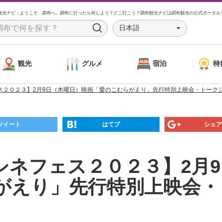
観光ナビ：ようこそ、調布へ。調布に行ったら何しよう？どこ行こう？調布観光ナビは調布観光の公式ポータル
日本語
S
e
a
観光
グルメ
宿泊
特
r
c
ス２０２３】2月9日（木曜日）映画「愛のこむらがえり」先行特別上映会・トーク
h
ツイート
はてブ
シェア
シネフェス２０２３】2月
がえり」先行特別上映会・