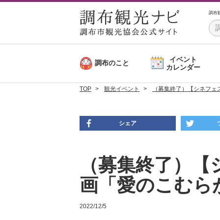
調布
イベント
調布のこと
カレンダー
TOP
観光イベント
（募集終了）【シネフェ
シェア
（募集終了）【
画「愛のこむら
2022/12/5