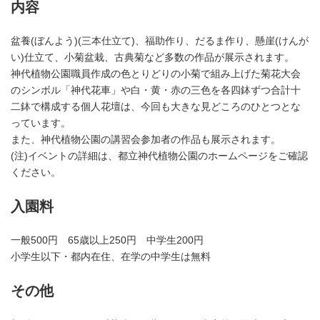
内容
盆養(ぼんよう)(三本仕立て)、福助作り、だるま作り、懸崖(けんが
い)仕立て、小菊盆栽、古典菊など多数の作品が展示されます。
神代植物公園職員作成の色とりどりの小菊で組み上げた菊花大会
のシンボル「神代花車」や白・黄・赤の三色を各四鉢ずつ合計十
二鉢で構成する個人花壇は、今回も大きな見どころのひとつとな
っています。
また、神代植物公園の講習会参加者の作品も展示されます。
(注)イベントの詳細は、都立神代植物公園のホームページをご確認
ください。
入園料
一般500円 65歳以上250円 中学生200円
小学生以下・都内在住、在学の中学生は無料
その他