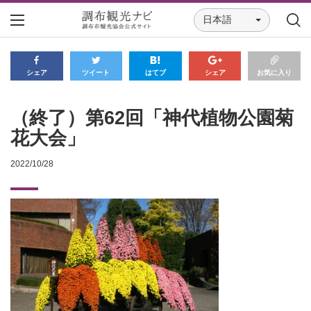
日本語
シェア
ツイート
はてブ
シェア
お気に入り
（終了）第62回「神代植物公園菊
花大会」
2022/10/28