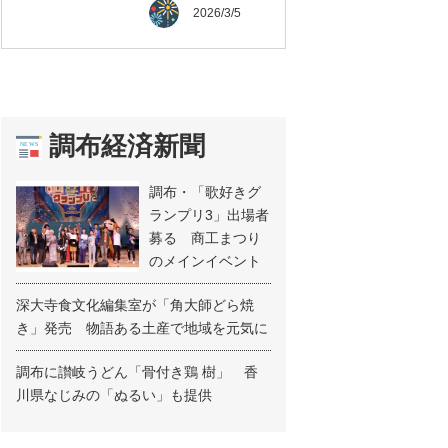
2026/3/5
調布経済新聞
調布・「歌好きグ
ランプリ3」出場者
募る 商工まつり
のメインイベント
深大寺食文化編集室が「角大師どら焼
き」発売 物語ある土産で地域を元気に
調布に讃岐うどん「骨付き鶏 樹」 香
川県なじみの「ぬるい」も提供