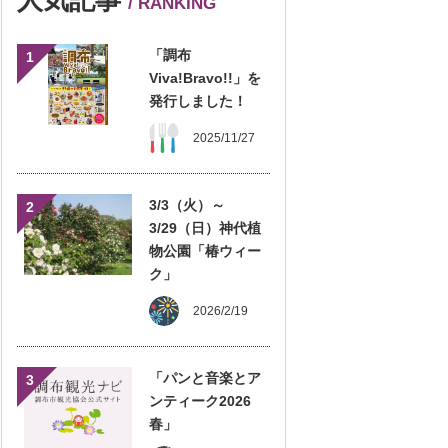
/ RANKING
「調布
1
Viva!Bravo!!」を
発行しました！
2025/11/27
3/3（火）～
2
3/29（日）神代植
物公園「椿ウィー
ク」
2026/2/19
「パンと音楽とア
3
ンティーク2026
春」