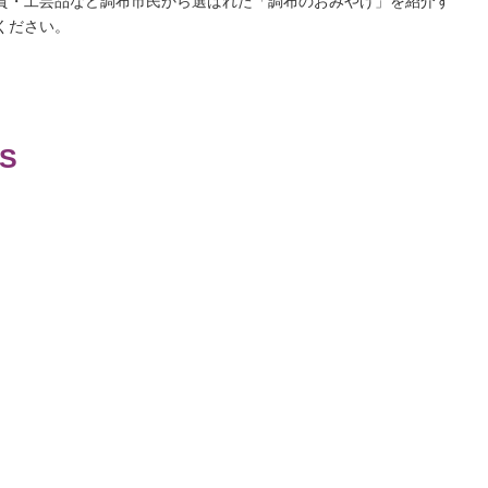
貨・工芸品など調布市民から選ばれた「調布のおみやげ」を紹介す
ください。
ES