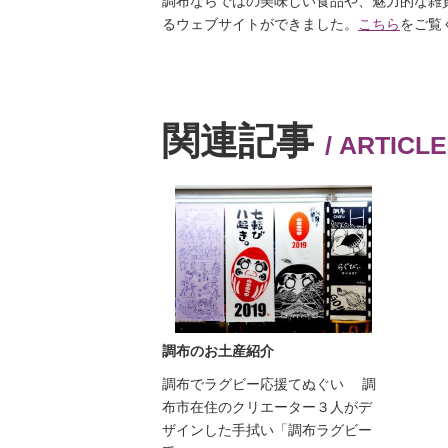
調布ならではの美味しい食品や、魅力的な雑
るウェブサイトができました
。
こちら
をご覧
関連記事
/ ARTICL
調布のお土産紹介
調布でラグビー応援てぬぐい 調
布市在住のクリエーター３人がデ
ザインした手拭い「調布ラグビー