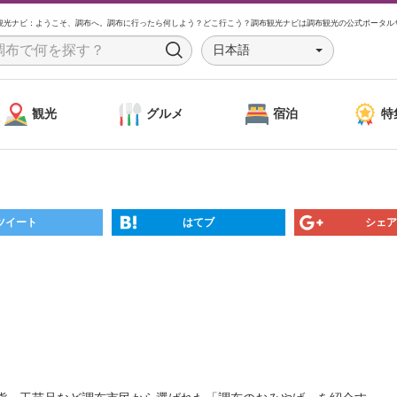
観光ナビ：ようこそ、調布へ。調布に行ったら何しよう？どこ行こう？調布観光ナビは調布観光の公式ポータル
日本語
S
e
a
観光
グルメ
宿泊
特
r
c
h
ツイート
はてブ
シェア