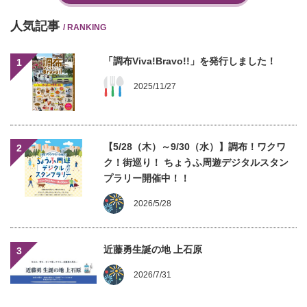
人気記事
/ RANKING
「調布Viva!Bravo!!」を発行しました！
1
2025/11/27
【5/28（木）～9/30（水）】調布！ワクワ
2
ク！街巡り！ ちょうふ周遊デジタルスタン
プラリー開催中！！
2026/5/28
近藤勇生誕の地 上石原
3
2026/7/31