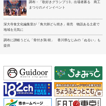
調布・「歌好きグランプリ3」出場者募る 商工
まつりのメインイベント
深大寺食文化編集室が「角大師どら焼き」発売 物語ある土産で
地域を元気に
調布に讃岐うどん「骨付き鶏 樹」 香川県なじみの「ぬるい」も
提供