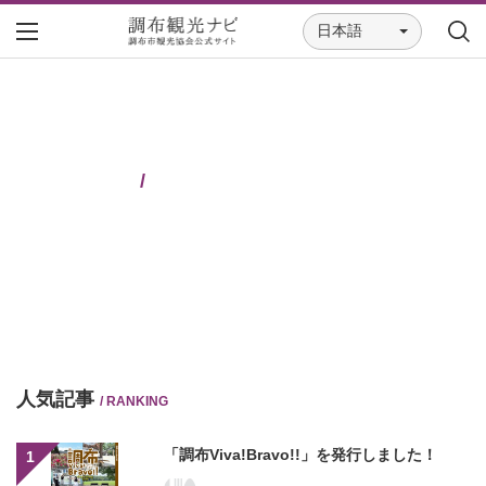
日本語
/
人気記事
/ RANKING
「調布Viva!Bravo!!」を発行しました！
1